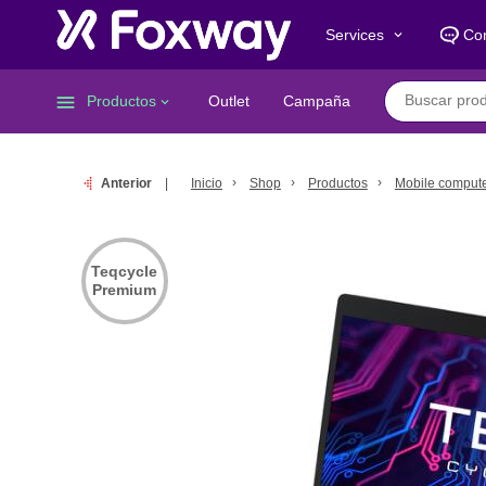
Services
Co
keyboard_arrow_down
menu
Productos
Outlet
Campaña
keyboard_arrow_down
Anterior
Inicio
Shop
Productos
Mobile comput
Teqcycle
Premium