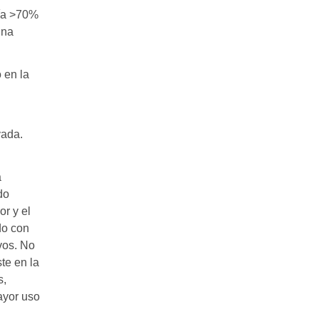
ría >70%
una
 en la
vada.
a
do
or y el
do con
vos. No
te en la
s,
ayor uso