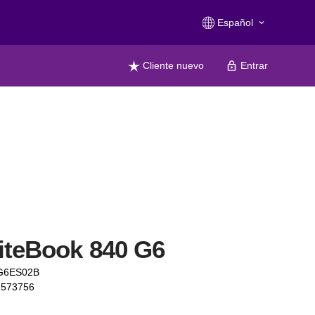
Español
keyboard_arrow_down
Cliente nuevo
Entrar
iteBook 840 G6
0G6ES02B
1573756