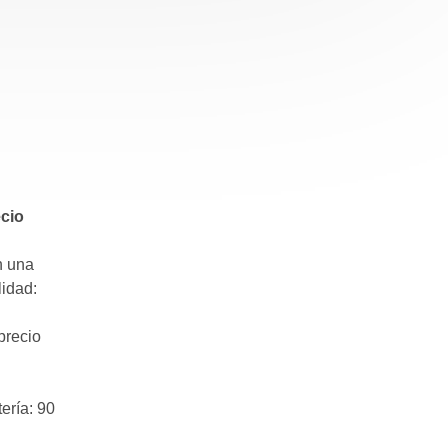
ecio
n una
lidad:
n
precio
ería: 90