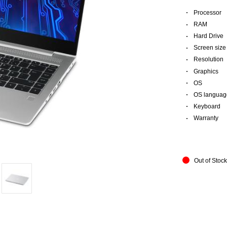
·
Processor
·
RAM
·
Hard Drive
·
Screen size
·
Resolution
·
Graphics
·
OS
·
OS languag
·
Keyboard
·
Warranty
Out of Stoc