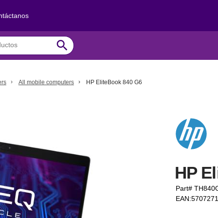
ntáctanos
search
ers
All mobile computers
HP EliteBook 840 G6
HP El
Part# TH84
EAN:570727