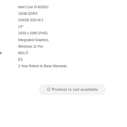
Intel Core i5-8265U
16GB DDR4
256GB SSD M.2
14"
1920 x 1080 (FHD)
Integrated Graphics
Windows 11 Pro
e
MULTI
ES
2 Year Return to Base Warranty
Product is not available
block
k