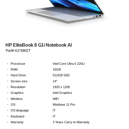
HP EliteBook 8 G1i Notebook AI
Part# A37MKET
·
Processor
Intel Core Ultra 5 225U
·
RAM
16GB
·
Hard Drive
512GB SSD
·
Screen size
14"
·
Resolution
1920 x 1200
·
Graphics
Intel Graphics
·
Wireless
WiFi
·
OS
Windows 11 Pro
·
OS language
IT
·
Keyboard
IT
·
Warranty
3 Years Carry-in Warranty