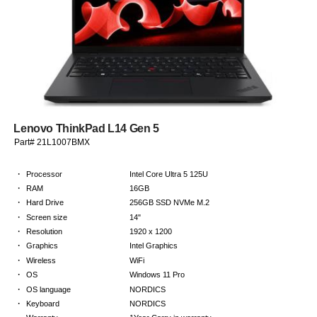
Lenovo ThinkPad L14 Gen 5
Part# 21L1007BMX
·
Processor
Intel Core Ultra 5 125U
·
RAM
16GB
·
Hard Drive
256GB SSD NVMe M.2
·
Screen size
14"
·
Resolution
1920 x 1200
·
Graphics
Intel Graphics
·
Wireless
WiFi
·
OS
Windows 11 Pro
·
OS language
NORDICS
·
Keyboard
NORDICS