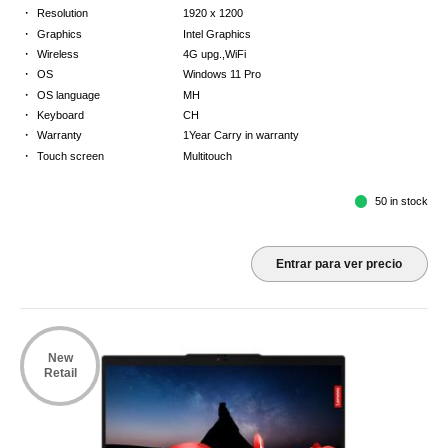
·
Resolution
1920 x 1200
·
Graphics
Intel Graphics
·
Wireless
4G upg.,WiFi
·
OS
Windows 11 Pro
·
OS language
MH
·
Keyboard
CH
·
Warranty
1Year Carry in warranty
·
Touch screen
Multitouch
50 in stock
Entrar para ver precio
New
Retail