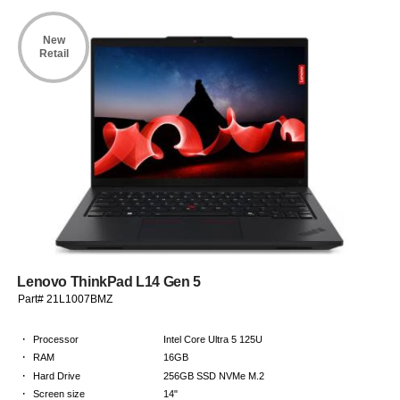
New
Retail
Lenovo ThinkPad L14 Gen 5
Part# 21L1007BMZ
·
Processor
Intel Core Ultra 5 125U
·
RAM
16GB
·
Hard Drive
256GB SSD NVMe M.2
·
Screen size
14"