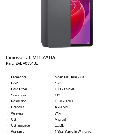
Lenovo Tab M11 ZADA
Part# ZADA0134SE
·
Processor
MediaTek Helio G88
·
RAM
4GB
·
Hard Drive
128GB eMMC
·
Screen size
11"
·
Resolution
1920 x 1200
·
Graphics
ARM Mali
·
Wireless
WiFi
·
OS
Android
·
OS language
EUML
·
Warranty
1 Year Carry-in Warranty