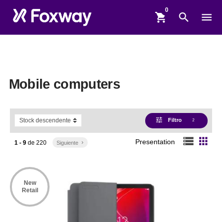
shopping_cart
search
menu
Mobile computers
tune
Filtro
2
storage
apps
Presentation
1 - 9
de
220
Siguiente
keyboard_arrow_right
New
Retail