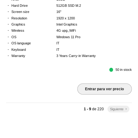
·
Hard Drive
512GB SSD M.2
·
Screen size
16"
·
Resolution
1920 x 1200
·
Graphics
Intel Graphics
·
Wireless
4G upg.,WiFi
·
OS
Windows 11 Pro
·
OS language
IT
·
Keyboard
IT
·
Warranty
3 Years Carry-in Warranty
50 in stock
Entrar para ver precio
1 - 9
de
220
Siguiente
keyboard_arrow_right