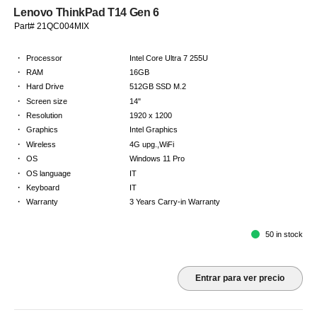
Lenovo ThinkPad T14 Gen 6
Part# 21QC004MIX
·
Processor
Intel Core Ultra 7 255U
·
RAM
16GB
·
Hard Drive
512GB SSD M.2
·
Screen size
14"
·
Resolution
1920 x 1200
·
Graphics
Intel Graphics
·
Wireless
4G upg.,WiFi
·
OS
Windows 11 Pro
·
OS language
IT
·
Keyboard
IT
·
Warranty
3 Years Carry-in Warranty
50 in stock
Entrar para ver precio