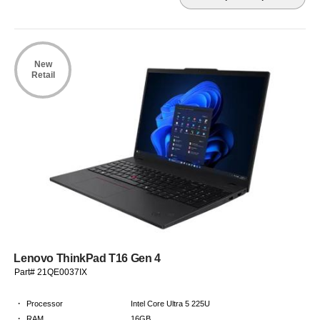
New
Retail
Lenovo ThinkPad T16 Gen 4
Part# 21QE0037IX
·
Processor
Intel Core Ultra 5 225U
·
RAM
16GB