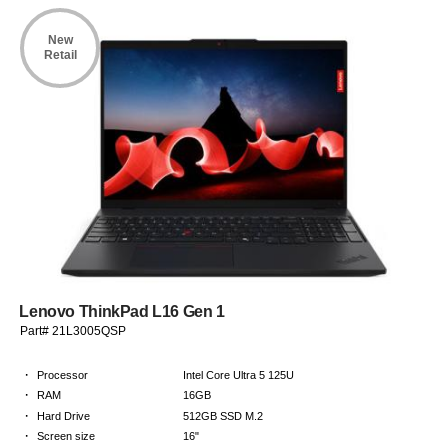
New
Retail
Lenovo ThinkPad L16 Gen 1
Part# 21L3005QSP
·
Processor
Intel Core Ultra 5 125U
·
RAM
16GB
·
Hard Drive
512GB SSD M.2
·
Screen size
16"