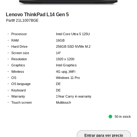
Lenovo ThinkPad L14 Gen 5
Part# 21L1007BGE
·
Processor
Intel Core Ultra 5 125U
·
RAM
16GB
·
Hard Drive
256GB SSD NVMe M.2
·
Screen size
14"
·
Resolution
1920 x 1200
·
Graphics
Intel Graphics
·
Wireless
4G upg.,WiFi
·
OS
Windows 11 Pro
·
OS language
DE
·
Keyboard
DE
·
Warranty
1Year Carry in warranty
·
Touch screen
Multitouch
50 in stock
Entrar para ver precio