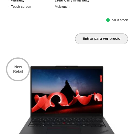
·
Warranty
1Year Carry in warranty
·
Touch screen
Multitouch
50 in stock
Entrar para ver precio
New
Retail