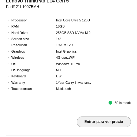
Lenovo ThinkPad L14 Gen 5
Part# 21L1007BMH
·
Processor
Intel Core Ultra 5 125U
·
RAM
16GB
·
Hard Drive
256GB SSD NVMe M.2
·
Screen size
14"
·
Resolution
1920 x 1200
·
Graphics
Intel Graphics
·
Wireless
4G upg.,WiFi
·
OS
Windows 11 Pro
·
OS language
MH
·
Keyboard
US/I
·
Warranty
1Year Carry in warranty
·
Touch screen
Multitouch
50 in stock
Entrar para ver precio