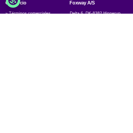
Comercio
Foxway A/S
» Términos comerciales
Delta 6, DK-8382 Hinnerup
Denmark
» Condiciones de privacidad y
cookies
VAT: DK 1875 9136
» Company certificate, PDF
Phone:
+45 8698 8660