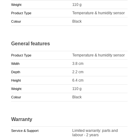
110 g
Weight
Temperature & humidity sensor
Product Type
Black
Colour
General features
Temperature & humidity sensor
Product Type
3.8 cm
Width
2.2 cm
Depth
6.4 cm
Height
110 g
Weight
Black
Colour
Warranty
Limited warranty: parts and
Service & Support
labour - 2 years