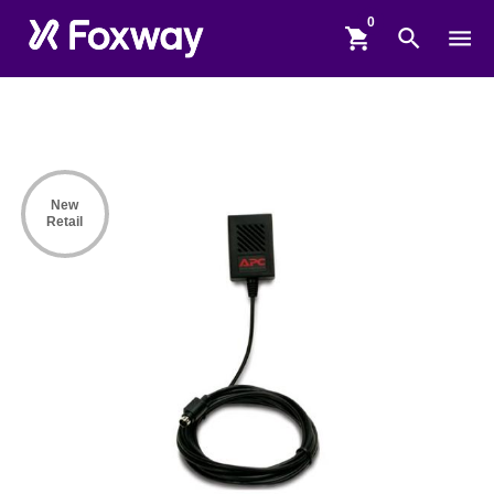
shopping_cart
search
menu
New
Retail