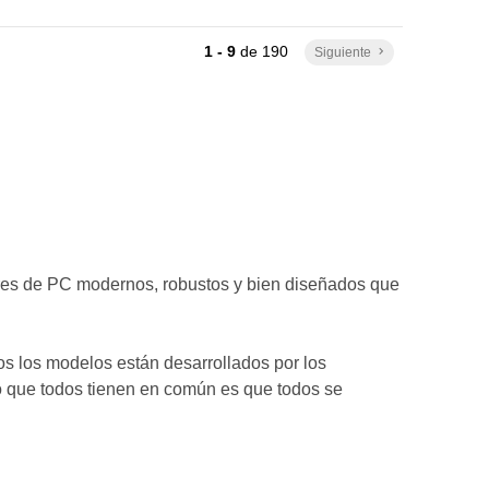
1 - 9
de
190
Siguiente
keyboard_arrow_right
res de PC modernos, robustos y bien diseñados que
 los modelos están desarrollados por los
o que todos tienen en común es que todos se