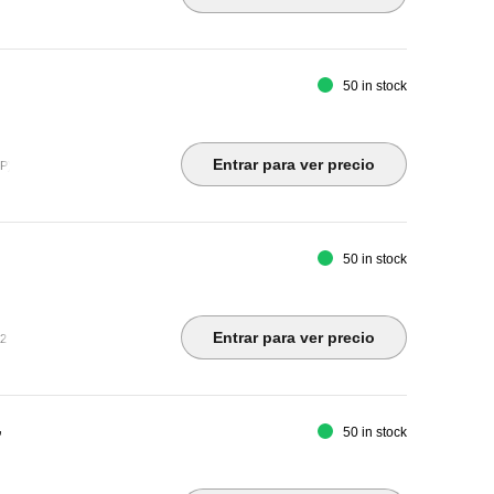
50 in stock
z
Entrar para ver precio
) ¦ USB-B ¦ 3 x USB 3.2 Gen 1 (Type A) ¦ USB 3.2 Gen 1 (Type A (power only))
50 in stock
Entrar para ver precio
.2 Gen 1 downstream (Type A) ¦ USB-C 3.2 Gen 1 downstream (BC 1.2) ¦ Audio line-out ¦ U
,
50 in stock