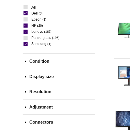
All
Dell
(8)
Epson
(1)
HP
(20)
Lenovo
(161)
Panzerglass
(193)
Samsung
(1)
arrow_drop_down
Condition
arrow_drop_down
Display size
arrow_drop_down
Resolution
arrow_drop_down
Adjustment
arrow_drop_down
Connectors