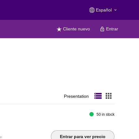
Español
keyboard_arrow_down
Cliente nuevo
Entrar
storage
apps
Presentation
50 in stock
Entrar para ver precio
able 3-in-1 cable) ¦ Headphone/microphone combo jack ¦ USB 3.1 Gen 1 upstream (Type B) 