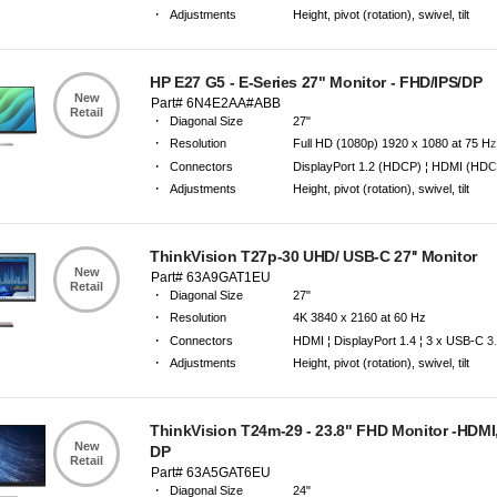
·
Adjustments
Height, pivot (rotation), swivel, tilt
·
Warranty
3 Years Carry-in Warranty
HP E27 G5 - E-Series 27" Monitor - FHD/IPS/DP
New
Part# 6N4E2AA#ABB
Retail
·
Diagonal Size
27"
·
Resolution
Full HD (1080p) 1920 x 1080 at 75 H
·
Connectors
DisplayPort 1.2 (HDCP) ¦ HDMI (HDCP
·
Adjustments
Height, pivot (rotation), swivel, tilt
·
Warranty
3 Years Carry-in Warranty
ThinkVision T27p-30 UHD/ USB-C 27'' Monitor
New
Part# 63A9GAT1EU
Retail
·
Diagonal Size
27"
·
Resolution
4K 3840 x 2160 at 60 Hz
·
Connectors
HDMI ¦ DisplayPort 1.4 ¦ 3 x USB-C 3
·
Adjustments
Height, pivot (rotation), swivel, tilt
·
Warranty
3 Years Carry-in Warranty
ThinkVision T24m-29 - 23.8" FHD Monitor -HDMI
New
DP
Retail
Part# 63A5GAT6EU
·
Diagonal Size
24"