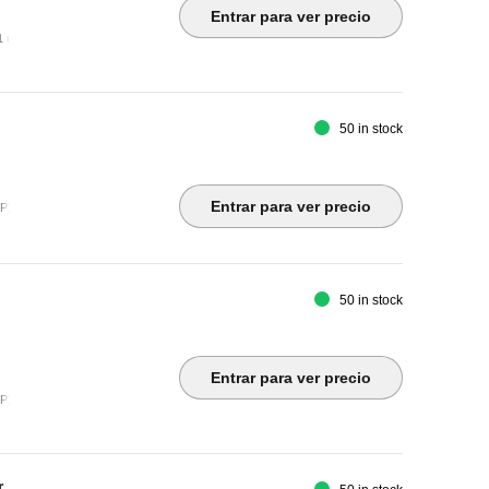
Entrar para ver precio
 upstream/DisplayPort 1.2 Alt Mode ¦ 4 x USB 3.2 Gen 1 downstream ¦ Audio line-out ¦ LAN 
50 in stock
z
Entrar para ver precio
P) ¦ USB-B ¦ 4 x USB 3.2 Gen 1
50 in stock
Entrar para ver precio
 ¦ Audio line-out ¦ USB-C upstream/DisplayPort Alt Mode with Power Delivery (HDCP / pow
3 years
r