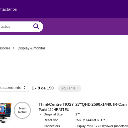
ntáctanos
search
ssories
Display & monitor
1 - 9
de
190
Siguiente
keyboard_arrow_right
ThinkCentre TIO27, 27"QHD 2560x1440, IR-Cam
New
Part# 11JHRAT1EU
Retail
·
Diagonal Size
27"
·
Resolution
2560 x 1440 at 60 Hz
·
Connectors
DisplayPort/USB 3.0/power (undetach