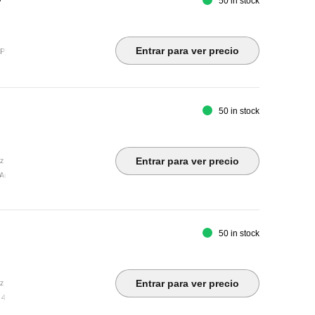
50 in stock
Entrar para ver precio
P) ¦ USB-B upstream ¦ 4 x USB 3.2 Gen 1 downstream (1 charging)
50 in stock
Entrar para ver precio
Hz
 Audio line-out ¦ DisplayPort 1.4 ¦ USB-B 3.2 Gen 1 upstream ¦ 4 x USB 3.2 Gen 1 downstrea
50 in stock
Entrar para ver precio
Hz
4 x USB 3.2 Gen 1 (1 charging) ¦ USB-B