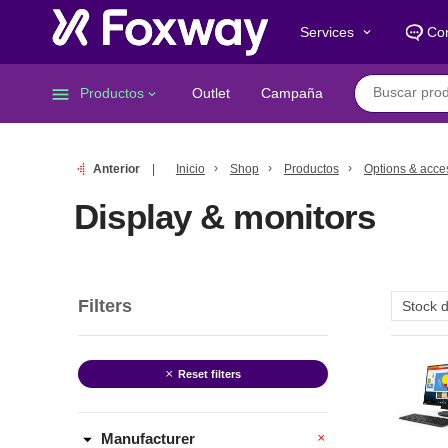
Services
Co
keyboard_arrow_down
menu
Productos
Outlet
Campaña
keyboard_arrow_down
Anterior
Inicio
Shop
Productos
Options & acce
Display & monitors
Filters
clear
Reset filters
arrow_drop_down
Manufacturer
clear