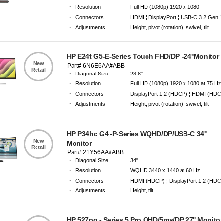
·
Resolution
Full HD (1080p) 1920 x 1080
·
Connectors
HDMI ¦ DisplayPort ¦ USB-C 3.2 Gen 1
·
Adjustments
Height, pivot (rotation), swivel, tilt
·
Warranty
3 Years Manufacturer Warranty
HP E24t G5-E-Series Touch FHD/DP -24''Monitor
New
Part# 6N6E6AA#ABB
Retail
·
Diagonal Size
23.8"
·
Resolution
Full HD (1080p) 1920 x 1080 at 75 H
·
Connectors
DisplayPort 1.2 (HDCP) ¦ HDMI (HDC
·
Adjustments
Height, pivot (rotation), swivel, tilt
·
Warranty
3 Years Carry-in Warranty
HP P34hc G4 -P-Series WQHD/DP/USB-C 34''
New
Monitor
Retail
Part# 21Y56AA#ABB
·
Diagonal Size
34"
·
Resolution
WQHD 3440 x 1440 at 60 Hz
·
Connectors
HDMI (HDCP) ¦ DisplayPort 1.2 (HDCP)
·
Adjustments
Height, tilt
·
Warranty
Limited warranty - parts and labour - 
HP 527pq - Series 5 Pro QHD/5ms/DP 27'' Monito