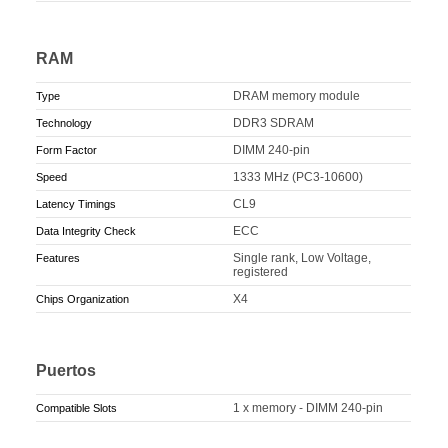
RAM
DRAM memory module
Type
DDR3 SDRAM
Technology
DIMM 240-pin
Form Factor
1333 MHz (PC3-10600)
Speed
CL9
Latency Timings
ECC
Data Integrity Check
Single rank, Low Voltage,
Features
registered
X4
Chips Organization
Puertos
1 x memory - DIMM 240-pin
Compatible Slots