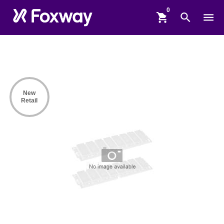
shopping_cart
search
menu
New
Retail