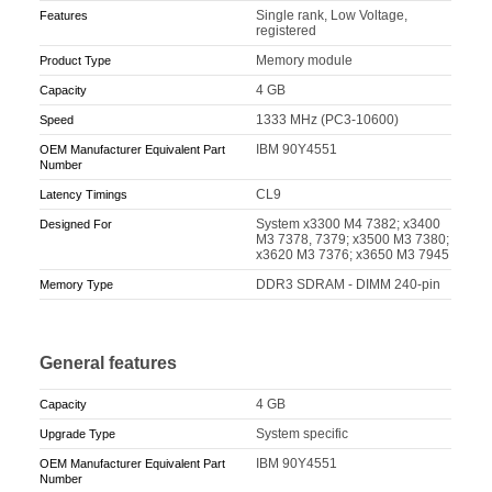
Single rank, Low Voltage,
Features
registered
Memory module
Product Type
4 GB
Capacity
1333 MHz (PC3-10600)
Speed
IBM 90Y4551
OEM Manufacturer Equivalent Part
Number
CL9
Latency Timings
System x3300 M4 7382; x3400
Designed For
M3 7378, 7379; x3500 M3 7380;
x3620 M3 7376; x3650 M3 7945
DDR3 SDRAM - DIMM 240-pin
Memory Type
General features
4 GB
Capacity
System specific
Upgrade Type
IBM 90Y4551
OEM Manufacturer Equivalent Part
Number