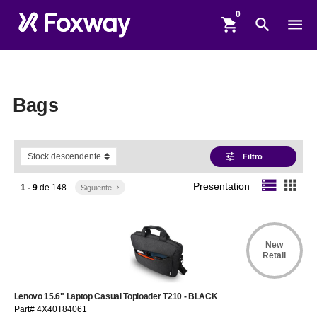
shopping_cart
search
menu
Bags
tune
Filtro
storage
apps
Presentation
1 - 9
de
148
Siguiente
keyboard_arrow_right
New
Retail
Lenovo 15.6" Laptop Casual Toploader T210 - BLACK
Part# 4X40T84061