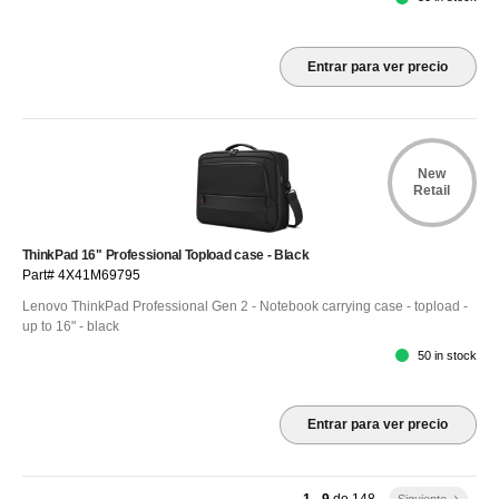
Entrar para ver precio
New
Retail
ThinkPad 16" Professional Topload case - Black
Part# 4X41M69795
Lenovo ThinkPad Professional Gen 2 - Notebook carrying case - topload -
up to 16" - black
50 in stock
Entrar para ver precio
1 - 9
de
148
Siguiente
keyboard_arrow_right