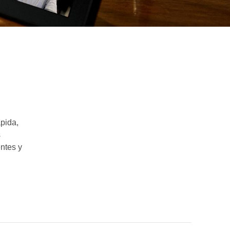
ápida,
s
entes y