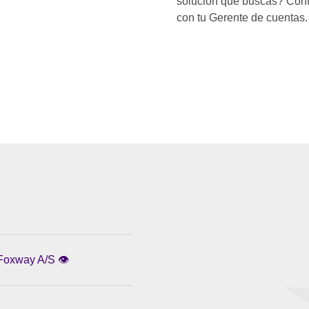
solución que buscas? Cont
con tu Gerente de cuentas.
 Foxway A/S 👁