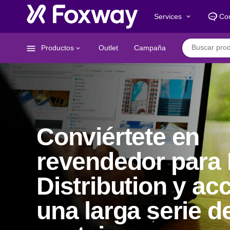
Services
Co
keyboard_arrow_down
menu
Productos
Outlet
Campaña
keyboard_arrow_down
Conviértete en
revendedor para
Distribution y ac
una larga serie d