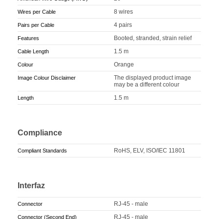
8 wires
Wires per Cable
4 pairs
Pairs per Cable
Booted, stranded, strain relief
Features
1.5 m
Cable Length
Orange
Colour
The displayed product image
Image Colour Disclaimer
may be a different colour
1.5 m
Length
Compliance
RoHS, ELV, ISO/IEC 11801
Compliant Standards
Interfaz
RJ-45 - male
Connector
RJ-45 - male
Connector (Second End)