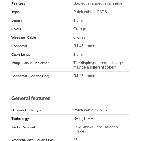
Booted, stranded, strain relief
Features
Patch cable - CAT 6
Type
1.5 m
Length
Orange
Colour
8 wires
Wires per Cable
RJ-45 - male
Connector
1.5 m
Cable Length
The displayed product image
Image Colour Disclaimer
may be a different colour
RJ-45 - male
Connector (Second End)
General features
Patch cable - CAT 6
Network Cable Type
SFTP, PiMF
Technology
Low Smoke Zero Halogen
Jacket Material
(LSZH)
26
American Wire Gauge (AWG)