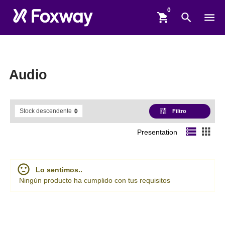
shopping_cart
search
menu
Audio
tune
Filtro
storage
apps
Presentation
sentiment_dissatisfied
Lo sentimos..
Ningún producto ha cumplido con tus requisitos