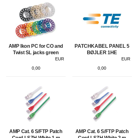
AMP Ikon PC for CO and
PATCHKABEL PANEL 5
Twist SL jacks green
BØJLER 1HE
EUR
EUR
0,00
0,00
AMP Cat. 6 S/FTP Patch
AMP Cat. 6 S/FTP Patch
Cord LSZH White 1 m
Cord LSZH White 2 m