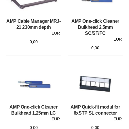
AMP Cable Manager MRJ-
AMP One-click Cleaner
21 230mm depth
Bulkhead 2,5mm
EUR
SC/ST/FC
EUR
0,00
0,00
AMP One-click Cleaner
AMP Quick-fit modul for
Bulkhead 1,25mm LC
6xSTP SL connector
EUR
EUR
0,00
0,00